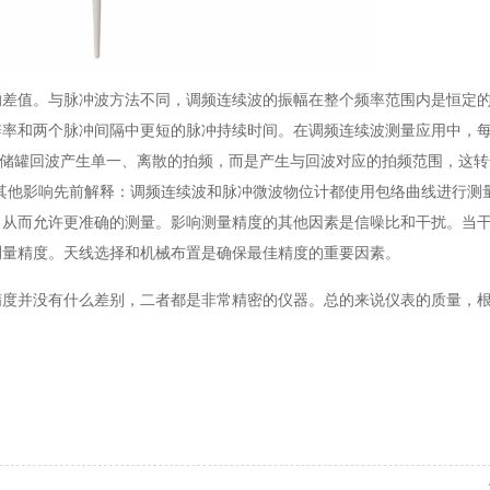
的差值。与脉冲波方法不同，调频连续波的振幅在整个频率范围内是恒定
辨率和两个脉冲间隔中更短的脉冲持续时间。在调频连续波测量应用中，
个储罐回波产生单一、离散的拍频，而是产生与回波对应的拍频范围，这
其他影响先前解释：调频连续波和脉冲微波物位计都使用包络曲线进行测
，从而允许更准确的测量。影响测量精度的其他因素是信噪比和干扰。当
测量精度。天线选择和机械布置是确保最佳精度的重要因素。
精度并没有什么差别，二者都是非常精密的仪器。总的来说仪表的质量，