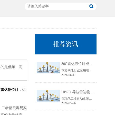
推荐资讯
80G雷达液位计成行业主流！国产雷达液位计五大发展趋势解析
术的是低频、高
本文依托行业应用现状与技术迭代规律，聚焦80G雷达液位计技术升级核心，从高频迭代普及、数字化智能升级、工况专属定制、一体化结构优化、安全合规升级五大维度，深度拆解国产雷达液位计未来发展趋势，贴合工业选型需求与搜索引擎收录规则，为行业技术升级、设备采购改造提供专业参考。
2026-06-11
频
雷达物位计
，运
HBRD 导波雷达物位计全面介绍、应用场景及核心优势
在现代工业自动化测控领域，物位监测是生产线稳定运行、仓储管理、工艺调控的重要环节。面对粘稠介质、易结晶物料、低介电常数介质、狭小罐体、强腐蚀工况等复杂测量环境，传统液位、料位仪表常常出现测量不准、卡料、失灵、寿命短等问题。而HBRD导波雷达物位计凭借成熟的技术架构与稳定的实测表现，成为工业现场主流的精密物位测量设备。
2026-05-26
，二者都很容易实