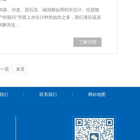
沟渠、河道、泥石流、涵洞都会用到水位计。但是随
户的疑问“市面上水位计种类如此之多，我们项目该选
家解决这…
了解详情
下一页
末页
我们
联系我们
网站地图