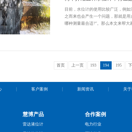
目前，水位计的使用比较广泛，例如
之而来也会产生一个问题，那就是用
哪种测量最合适?”。那么本文来帮大
首页
上一页
193
194
195
心
客户案例
新闻资讯
关于
慧博产品
合作案例
雷达液位计
电力行业