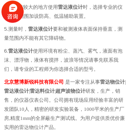
4.在温差较大的地方使用
雷达液位计
时，选择专业的仪
表或者周围加设防高、低温辅助装置。
5.测量时，
雷达液位计
要和被测液体表面保持垂直，测
量范围内不能有其它障碍物。
6.
雷达液位计
使用环境有粉尘、蒸汽、雾气，液面有泡
沫、漂浮物，液体有搅拌，波浪等情况请事先联系我
们，请专业的工程师为你选择合适的型号。
北京慧博新锐科技有限公司
是一家专注从事
雷达物位计
|
雷达液位计
|
雷达料位计
|
超声波物位计
研发，生产，销
售，的仪器仪表公司。公司拥有现场应用经验丰富的研
发团队10人，精密的研发实验装备，1000平米的生产厂
房,精度1mm的全屏蔽生产测试线。为用户提供质优价廉
实用的雷达物位计产品。