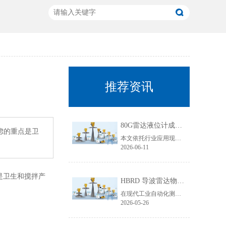
推荐资讯
80G雷达液位计成行业主流！国产雷达液位计五大发展趋势解析
虑的重点是卫
本文依托行业应用现状与技术迭代规律，聚焦80G雷达液位计技术升级核心，从高频迭代普及、数字化智能升级、工况专属定制、一体化结构优化、安全合规升级五大维度，深度拆解国产雷达液位计未来发展趋势，贴合工业选型需求与搜索引擎收录规则，为行业技术升级、设备采购改造提供专业参考。
2026-06-11
是卫生和搅拌产
HBRD 导波雷达物位计全面介绍、应用场景及核心优势
在现代工业自动化测控领域，物位监测是生产线稳定运行、仓储管理、工艺调控的重要环节。面对粘稠介质、易结晶物料、低介电常数介质、狭小罐体、强腐蚀工况等复杂测量环境，传统液位、料位仪表常常出现测量不准、卡料、失灵、寿命短等问题。而HBRD导波雷达物位计凭借成熟的技术架构与稳定的实测表现，成为工业现场主流的精密物位测量设备。
2026-05-26