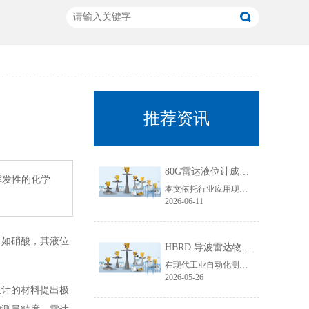
推荐资讯
80G雷达液位计成行业主流！国产雷达液位计五大发展趋势解析
挥发性的化学
本文依托行业应用现状与技术迭代规律，聚焦80G雷达液位计技术升级核心，从高频迭代普及、数字化智能升级、工况专属定制、一体化结构优化、安全合规升级五大维度，深度拆解国产雷达液位计未来发展趋势，贴合工业选型需求与搜索引擎收录规则，为行业技术升级、设备采购改造提供专业参考。
2026-06-11
，如硝酸，其液位
HBRD 导波雷达物位计全面介绍、应用场景及核心优势
在现代工业自动化测控领域，物位监测是生产线稳定运行、仓储管理、工艺调控的重要环节。面对粘稠介质、易结晶物料、低介电常数介质、狭小罐体、强腐蚀工况等复杂测量环境，传统液位、料位仪表常常出现测量不准、卡料、失灵、寿命短等问题。而HBRD导波雷达物位计凭借成熟的技术架构与稳定的实测表现，成为工业现场主流的精密物位测量设备。
2026-05-26
位计的材料提出极