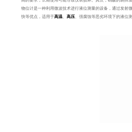
高的要求，长期使用可能导致仪表损坏。其次，硝酸的易挥
物位计是一种利用微波技术进行液位测量的设备，通过发射
快等优点，适用于
高温
、
高压
、强腐蚀等恶劣环境下的液位