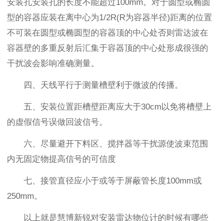
安装孔安装孔的长度不能超过100mm。对于圆型或椭圆
型的容器应装在离中心为1/2R(R为容器半径)距离的位置
不可装在圆型或椭圆型的容器顶的中心处否则雷达波在
容器壁的多重反射后汇集于容器顶的中心处形成很强的
干扰波会影响准确测量。
四、天线平行于测量槽壁利于微波的传播。
五、安装位置距槽壁距离应大于30cm以免将槽壁上
的虚假信号误做回波信号。
六、尽量避开下料区、搅拌器等干扰源使波束范围
内无固定物提高信号的可信度
七、接管直径应小于或等于屏蔽管长度100mm或
250mm。
以上就是慧博新锐对安装雷达物位计的时候有哪些