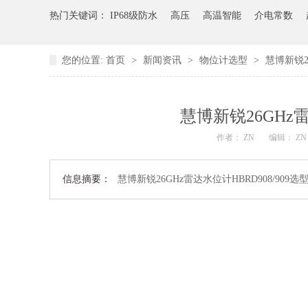
热门关键词：
IP68级防水
高压
高温智能
介电常数
您的位置:
首页
>
新闻资讯
>
物位计选型
>
慧博新锐2
慧博新锐26GHz雷
作者： ZN
编辑： Z
信息摘要：
慧博新锐26GHz雷达水位计HBRD908/909