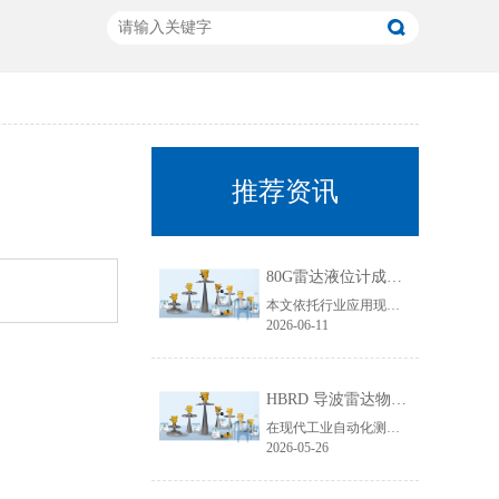
推荐资讯
80G雷达液位计成行业主流！国产雷达液位计五大发展趋势解析
本文依托行业应用现状与技术迭代规律，聚焦80G雷达液位计技术升级核心，从高频迭代普及、数字化智能升级、工况专属定制、一体化结构优化、安全合规升级五大维度，深度拆解国产雷达液位计未来发展趋势，贴合工业选型需求与搜索引擎收录规则，为行业技术升级、设备采购改造提供专业参考。
2026-06-11
HBRD 导波雷达物位计全面介绍、应用场景及核心优势
在现代工业自动化测控领域，物位监测是生产线稳定运行、仓储管理、工艺调控的重要环节。面对粘稠介质、易结晶物料、低介电常数介质、狭小罐体、强腐蚀工况等复杂测量环境，传统液位、料位仪表常常出现测量不准、卡料、失灵、寿命短等问题。而HBRD导波雷达物位计凭借成熟的技术架构与稳定的实测表现，成为工业现场主流的精密物位测量设备。
2026-05-26