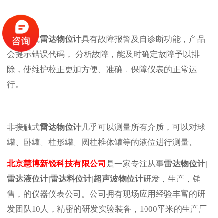
非接触式
雷达物位计
具有故障报警及自诊断功能
，
产品
会提示错误代码
，
分析故障，
能
及时确定故障予以排
除，使维护校正更加方便、准确，保障仪表的正常运
行。
非接触式
雷达物位计
几乎可以测量所有介质，可以对球
罐、卧罐、柱形罐、圆柱椎体罐等的液位进行测量。
北京慧博新锐科技有限公司
是一家专注从事
雷达物位计
|
雷达液位计
|
雷达料位计
|
超声波物位计
研发，生产，销
售，的仪器仪表公司。公司拥有现场应用经验丰富的研
发团队10人，精密的研发实验装备，1000平米的生产厂