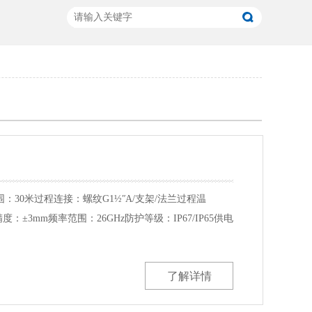
计
30米过程连接：螺纹G1½ʺA/支架/法兰过程温
度：±3mm频率范围：26GHz防护等级：IP67/IP65供电
了解详情