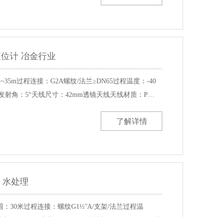
达液位计 冶金行业
35m过程连接：G2A螺纹/法兰≥DN65过程温度：-40
MPa发射角：5°天线尺寸：42mm透镜天线天线材质：P…
了解详情
计 水处理
30米过程连接：螺纹G1½ʺA/支架/法兰过程温