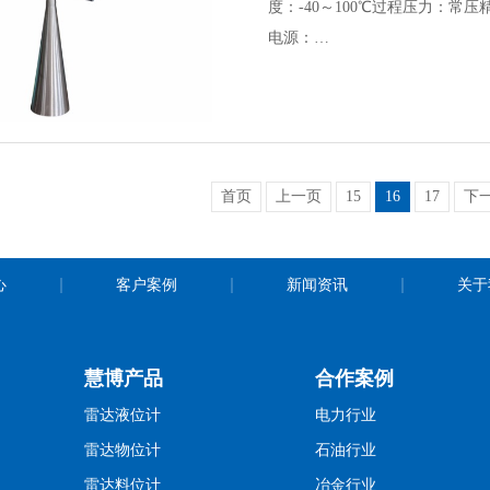
度：-40～100℃过程压力：常压精
电源：…
首页
上一页
15
16
17
下
心
客户案例
新闻资讯
关于
慧博产品
合作案例
雷达液位计
电力行业
雷达物位计
石油行业
雷达料位计
冶金行业